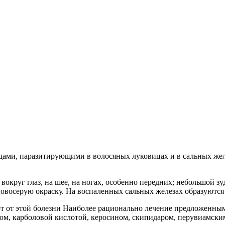
ми, паразитирующими в волосяных луковицах и в сальных желез
 вокруг глаз, на шее, на ногах, особенно передних; небольшой 
овосерую окраску.
На воспаленных сальных железах образуются 
т от этой болезни Наиболее рационально лечение предложенны
м, карболовой кислотой, керосином, скипидаром, перувиамски