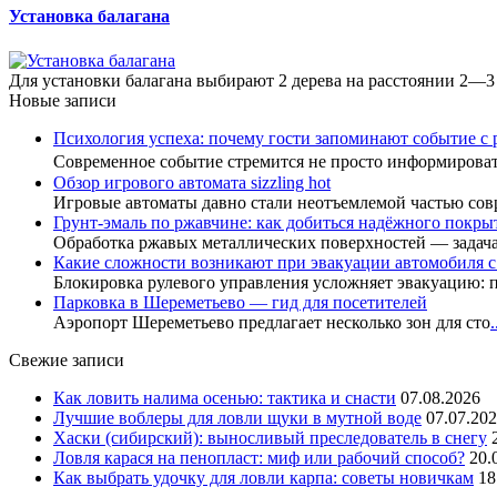
Установка балагана
Для установки балагана выбирают 2 дерева на расстоянии 2—3 
Новые записи
Психология успеха: почему гости запоминают событие с 
Современное событие стремится не просто информиров
Обзор игрового автомата sizzling hot
Игровые автоматы давно стали неотъемлемой частью сов
Грунт-эмаль по ржавчине: как добиться надёжного покры
Обработка ржавых металлических поверхностей — задач
Какие сложности возникают при эвакуации автомобиля 
Блокировка рулевого управления усложняет эвакуацию: 
Парковка в Шереметьево — гид для посетителей
Аэропорт Шереметьево предлагает несколько зон для сто
.
Свежие записи
Как ловить налима осенью: тактика и снасти
07.08.2026
Лучшие воблеры для ловли щуки в мутной воде
07.07.20
Хаски (сибирский): выносливый преследователь в снегу
Ловля карася на пенопласт: миф или рабочий способ?
20.
Как выбрать удочку для ловли карпа: советы новичкам
18