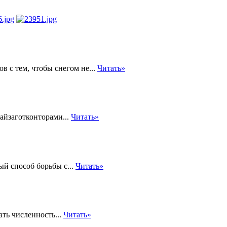
 с тем, чтобы снегом не...
Читать»
айзаготконторами...
Читать»
й способ борьбы с...
Читать»
ть численность...
Читать»