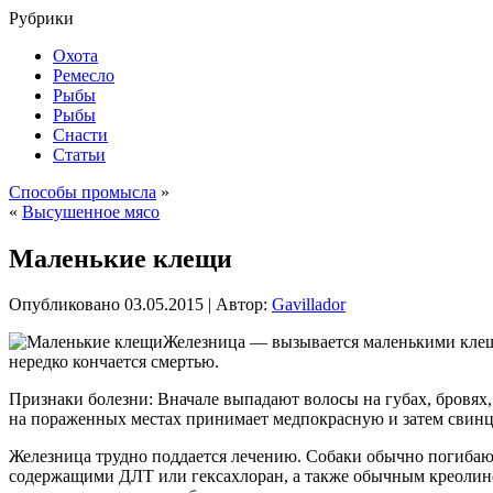
Рубрики
Охота
Ремесло
Рыбы
Рыбы
Снасти
Статьи
Способы промысла
»
«
Высушенное мясо
Маленькие клещи
Опубликовано
03.05.2015
|
Автор:
Gavillador
Железница — вызывается маленькими клеща
нередко кончается смертью.
Признаки болезни: Вначале выпадают волосы на губах, бровях,
на пораженных местах принимает медпокрасную и затем свинц
Железница трудно поддается лечению. Собаки обычно погибаю
содержащими ДЛТ или гексахлоран, а также обычным креолино