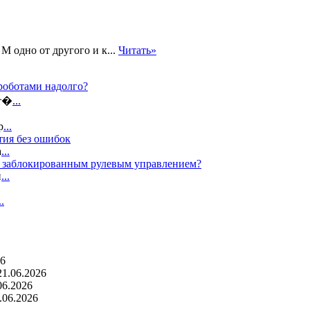
М одно от другого и к...
Читать»
роботами надолго?
ат�
...
р
...
тия без ошибок
а
...
с заблокированным рулевым управлением?
п
...
..
26
21.06.2026
06.2026
.06.2026