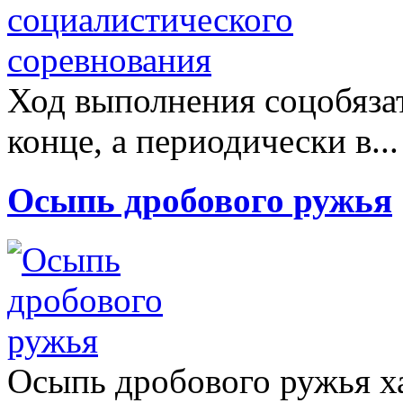
Ход выполнения соцобязат
конце, а периодически в..
Осыпь дробового ружья
Осыпь дробового ружья х