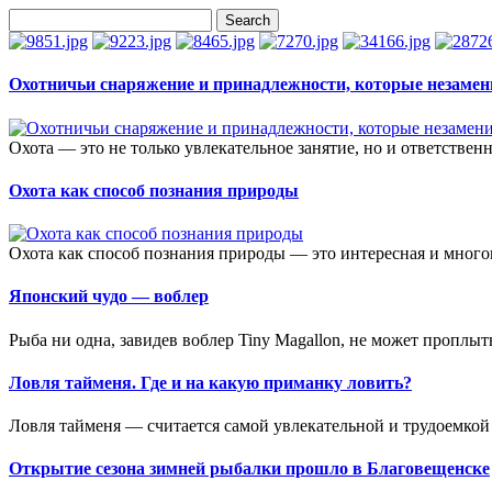
Охотничьи снаряжение и принадлежности, которые незамен
Охота — это не только увлекательное занятие, но и ответственн
Охота как способ познания природы
Охота как способ познания природы — это интересная и многог
Японский чудо — воблер
Рыба ни одна, завидев воблер Tiny Magallon, не может проплыт
Ловля тайменя. Где и на какую приманку ловить?
Ловля тайменя — считается самой увлекательной и трудоемкой 
Открытие сезона зимней рыбалки прошло в Благовещенске