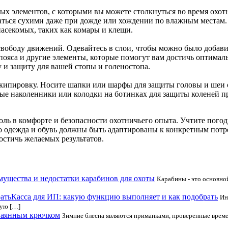
ых элементов, с которыми вы можете столкнуться во время охоты
ться сухими даже при дожде или хождении по влажным местам. З
насекомых, таких как комары и клещи.
вободу движений. Одевайтесь в слои, чтобы можно было добави
пояса и другие элементы, которые помогут вам достичь оптимал
 и защиту для вашей стопы и голеностопа.
кипировку. Носите шапки или шарфы для защиты головы и шеи о
ные наколенники или колодки на ботинках для защиты коленей п
ь в комфорте и безопасности охотничьего опыта. Учтите погодн
о одежда и обувь должны быть адаптированы к конкретным пот
остичь желаемых результатов.
ущества и недостатки карабинов для охоты
Карабины - это основно
Касса для ИП: какую функцию выполняет и как подобрать
Ин
вую […]
впаянным крючком
Зимние блесна являются приманками, проверенные врем