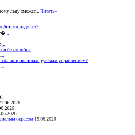
ому льду сможет...
Читать»
роботами надолго?
ат�
...
р
...
тия без ошибок
а
...
с заблокированным рулевым управлением?
п
...
..
26
21.06.2026
06.2026
.06.2026
одпалым окрасом
15.06.2026