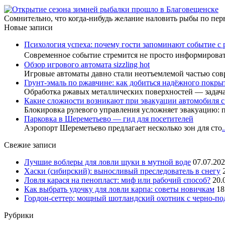
Сомнительно, что когда-нибудь желание наловить рыбы по перв
Новые записи
Психология успеха: почему гости запоминают событие с 
Современное событие стремится не просто информиров
Обзор игрового автомата sizzling hot
Игровые автоматы давно стали неотъемлемой частью сов
Грунт-эмаль по ржавчине: как добиться надёжного покры
Обработка ржавых металлических поверхностей — задач
Какие сложности возникают при эвакуации автомобиля 
Блокировка рулевого управления усложняет эвакуацию: 
Парковка в Шереметьево — гид для посетителей
Аэропорт Шереметьево предлагает несколько зон для сто
.
Свежие записи
Лучшие воблеры для ловли щуки в мутной воде
07.07.20
Хаски (сибирский): выносливый преследователь в снегу
Ловля карася на пенопласт: миф или рабочий способ?
20.
Как выбрать удочку для ловли карпа: советы новичкам
18
Гордон-сеттер: мощный шотландский охотник с черно-п
Рубрики