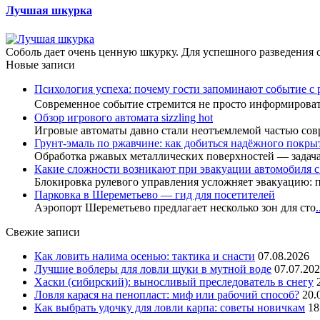
Лучшая шкурка
Соболь дает очень ценную шкурку. Для успешного разведения 
Новые записи
Психология успеха: почему гости запоминают событие с 
Современное событие стремится не просто информиров
Обзор игрового автомата sizzling hot
Игровые автоматы давно стали неотъемлемой частью сов
Грунт-эмаль по ржавчине: как добиться надёжного покры
Обработка ржавых металлических поверхностей — задач
Какие сложности возникают при эвакуации автомобиля 
Блокировка рулевого управления усложняет эвакуацию: 
Парковка в Шереметьево — гид для посетителей
Аэропорт Шереметьево предлагает несколько зон для сто
.
Свежие записи
Как ловить налима осенью: тактика и снасти
07.08.2026
Лучшие воблеры для ловли щуки в мутной воде
07.07.20
Хаски (сибирский): выносливый преследователь в снегу
Ловля карася на пенопласт: миф или рабочий способ?
20.
Как выбрать удочку для ловли карпа: советы новичкам
18