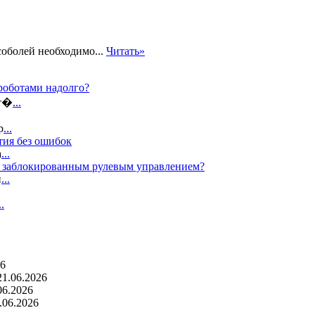
соболей необходимо...
Читать»
роботами надолго?
ат�
...
р
...
тия без ошибок
а
...
с заблокированным рулевым управлением?
п
...
..
26
21.06.2026
06.2026
.06.2026