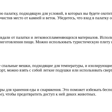
 палатку, подходящую для условий, в которых вы будете охотит
очистив место от камней и веток. Убедитесь, что вход в палатку
, вдали от палатки и легковоспламеняющихся материалов. Исполь
приготовления пищи. Можно использовать туристическую плиту ил
е спальные мешки, подходящие для температуры, и изолирующие
рт, можно взять с собой легкие подушки или использовать свер
еры для хранения еды и снаряжения. Это поможет избежать бесп
ве), чтобы предотвратить доступ к ней диких животных.