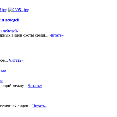
и лебедей.
рных видов охоты среди...
Читать»
ое...
Читать»
тью
ующий между...
Читать»
азличных видов...
Читать»