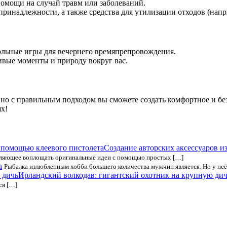
 помощи на случай травм или заболеваний.
 принадлежности, а также средства для утилизации отходов (напр
тольные игры для вечернего времяпрепровождения.
асивые моменты и природу вокруг вас.
 но с правильным подходом вы сможете создать комфортное и без
ях!
Создание авторских аксессуаров из
воляющее воплощать оригинальные идеи с помощью простых […]
n
Рыбалка излюбленным хобби большего количества мужчин является. Но у неё
Ирландский волкодав: гигантский охотник на крупную ди
ся […]