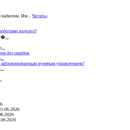
 вабилом. Им...
Читать»
роботами надолго?
ат�
...
р
...
тия без ошибок
а
...
с заблокированным рулевым управлением?
п
...
..
26
21.06.2026
06.2026
.06.2026