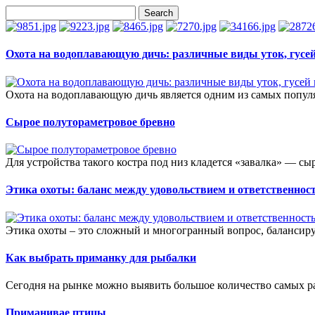
Охота на водоплавающую дичь: различные виды уток, гусей 
Охота на водоплавающую дичь является одним из самых популя
Сырое полутораметровое бревно
Для устройства такого костра под низ кладется «завалка» — сыр
Этика охоты: баланс между удовольствием и ответственнос
Этика охоты – это сложный и многогранный вопрос, балансир
Как выбрать приманку для рыбалки
Сегодня на рынке можно выявить большое количество самых р
Приманивае птицы