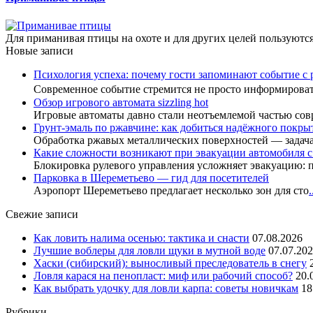
Для приманивая птицы на охоте и для других целей пользуются
Новые записи
Психология успеха: почему гости запоминают событие с 
Современное событие стремится не просто информиров
Обзор игрового автомата sizzling hot
Игровые автоматы давно стали неотъемлемой частью сов
Грунт-эмаль по ржавчине: как добиться надёжного покры
Обработка ржавых металлических поверхностей — задач
Какие сложности возникают при эвакуации автомобиля 
Блокировка рулевого управления усложняет эвакуацию: 
Парковка в Шереметьево — гид для посетителей
Аэропорт Шереметьево предлагает несколько зон для сто
.
Свежие записи
Как ловить налима осенью: тактика и снасти
07.08.2026
Лучшие воблеры для ловли щуки в мутной воде
07.07.20
Хаски (сибирский): выносливый преследователь в снегу
Ловля карася на пенопласт: миф или рабочий способ?
20.
Как выбрать удочку для ловли карпа: советы новичкам
18
Рубрики