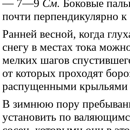
— 7—9
См.
Боковые паль
почти перпендикулярно к 
Ранней весной, когда глух
снегу в местах тока можн
мелких шагов спустившего
от которых проходят бор
распущенными крыльями 
В зимнюю пору пребывани
установить по валяющимся
сосен, которыми они в эт