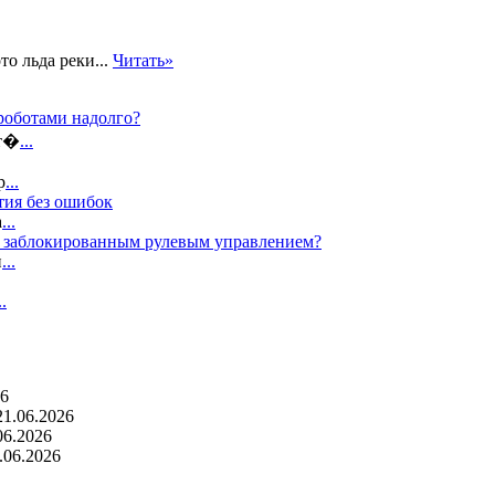
то льда реки...
Читать»
роботами надолго?
ат�
...
р
...
тия без ошибок
а
...
с заблокированным рулевым управлением?
п
...
..
26
21.06.2026
06.2026
.06.2026