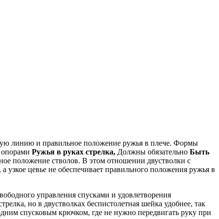
ную линию и правильное положение ружья в плече. Формы
е опорами
Ружья в руках стрелка,
Должны обязательно
Быть
ное положение стволов.
В этом отношении двустволки с
а узкое цевье не обеспечивает правильного положения ружья в
свободного управления спусками и удовлетворения
релка, но в двустволках беспистолетная шейка удобнее, так
одним спусковым крючком, где не нужно передвигать руку при