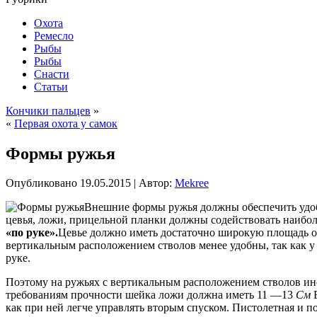
Охота
Ремесло
Рыбы
Рыбы
Снасти
Статьи
Кончики пальцев
»
«
Первая охота у самок
Формы ружья
Опубликовано
19.05.2015
|
Автор:
Mekree
Внешние формы ружья должны обеспечить удоб
цевья, ложи, прицельной планки должны содействовать наибо
«по руке».
Цевье должно иметь достаточно широкую площадь оп
вертикальным расположением стволов менее удобны, так как у
руке.
Поэтому на ружьях с вертикальным расположением стволов ин
требованиям прочности шейка ложи должна иметь 11 —13
См
как при ней легче управлять вторым спуском. Пистолетная и п