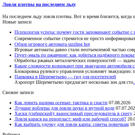
Ловля плотвы на последнем льду
На последнем льду ловля плотвы. Вот и время близится, когда о
Новые записи
Психология успеха: почему гости запоминают событие с 
Современное событие стремится не просто информиров
Обзор игрового автомата sizzling hot
Игровые автоматы давно стали неотъемлемой частью сов
Грунт-эмаль по ржавчине: как добиться надёжного покры
Обработка ржавых металлических поверхностей — задач
Какие сложности возникают при эвакуации автомобиля 
Блокировка рулевого управления усложняет эвакуацию: 
Парковка в Шереметьево — гид для посетителей
Аэропорт Шереметьево предлагает несколько зон для сто
.
Свежие записи
Как ловить налима осенью: тактика и снасти
07.08.2026
Лучшие воблеры для ловли щуки в мутной воде
07.07.20
Хаски (сибирский): выносливый преследователь в снегу
Ловля карася на пенопласт: миф или рабочий способ?
20.
Как выбрать удочку для ловли карпа: советы новичкам
18
Рубрики