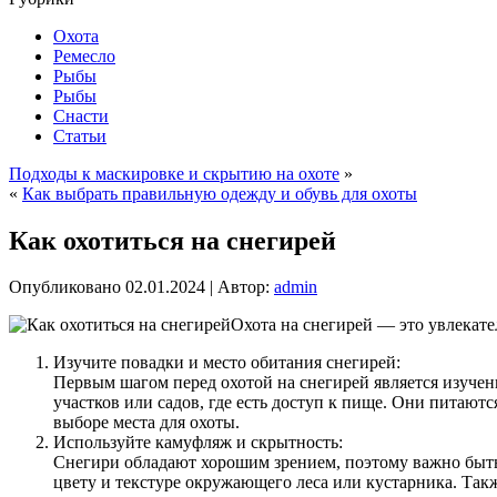
Охота
Ремесло
Рыбы
Рыбы
Снасти
Статьи
Подходы к маскировке и скрытию на охоте
»
«
Как выбрать правильную одежду и обувь для охоты
Как охотиться на снегирей
Опубликовано
02.01.2024
|
Автор:
admin
Охота на снегирей — это увлекате
Изучите повадки и место обитания снегирей:
Первым шагом перед охотой на снегирей является изучени
участков или садов, где есть доступ к пище. Они питают
выборе места для охоты.
Используйте камуфляж и скрытность:
Снегири обладают хорошим зрением, поэтому важно быть 
цвету и текстуре окружающего леса или кустарника. Так