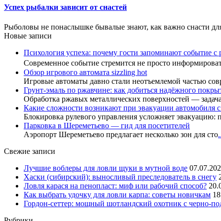
Успех рыбалки зависит от снастей
Рыболовы не понаслышке бывалые знают, как важно снасти дл
Новые записи
Психология успеха: почему гости запоминают событие с 
Современное событие стремится не просто информиров
Обзор игрового автомата sizzling hot
Игровые автоматы давно стали неотъемлемой частью сов
Грунт-эмаль по ржавчине: как добиться надёжного покры
Обработка ржавых металлических поверхностей — задач
Какие сложности возникают при эвакуации автомобиля 
Блокировка рулевого управления усложняет эвакуацию: 
Парковка в Шереметьево — гид для посетителей
Аэропорт Шереметьево предлагает несколько зон для сто
.
Свежие записи
Лучшие воблеры для ловли щуки в мутной воде
07.07.20
Хаски (сибирский): выносливый преследователь в снегу
Ловля карася на пенопласт: миф или рабочий способ?
20.
Как выбрать удочку для ловли карпа: советы новичкам
18
Гордон-сеттер: мощный шотландский охотник с черно-п
Рубрики