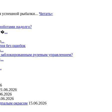
я успешной рыбалки...
Читать»
роботами надолго?
ат�
...
р
...
тия без ошибок
а
...
с заблокированным рулевым управлением?
п
...
..
26
21.06.2026
06.2026
.06.2026
одпалым окрасом
15.06.2026