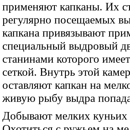
применяют капканы. Их ст
регулярно посещаемых вы
капкана привязывают при
специальный выдровый дв
станинами которого имеет
сеткой. Внутрь этой каме
оставляют капкан на мелк
живую рыбу выдра попадае
Добывают
мелких куньих 
Охотиться с ружьем на ме