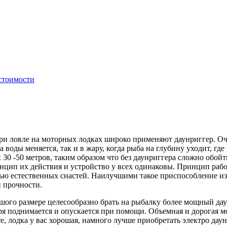
стоимости
ри ловле на моторных лодках широко применяют даунриггер. О
 воды меняется, так и в жару,
когда рыба на глубину уходит, где
х 30 -50 метров, таким образом что без даунриггера сложно об
цип их действия и устройство у всех одинаковы. Принцип работ
ю естественных снастей. Наилучшими такое приспособление из
й прочности.
ьшого размере целесообразно брать на рыбалку более мощный да
я поднимается и опускается при помощи. Объемная и дорогая мо
, лодка у вас хорошая, намного лучше приобретать электро даун