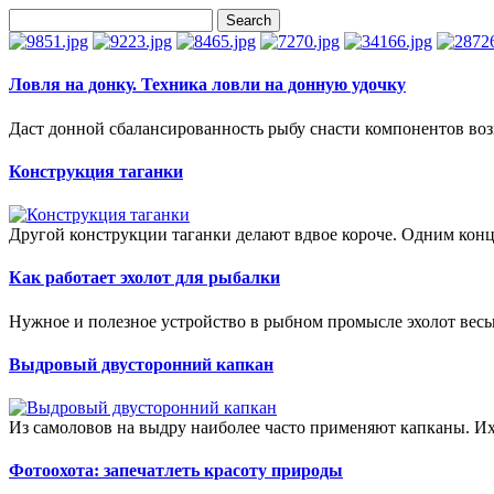
Ловля на донку. Техника ловли на донную удочку
Даст донной сбалансированность рыбу снасти компонентов воз
Конструкция таганки
Другой конструкции таганки делают вдвое короче. Одним конц
Как работает эхолот для рыбалки
Нужное и полезное устройство в рыбном промысле эхолот весьм
Выдровый двусторонний капкан
Из самоловов на выдру наиболее часто применяют капканы. Их с
Фотоохота: запечатлеть красоту природы