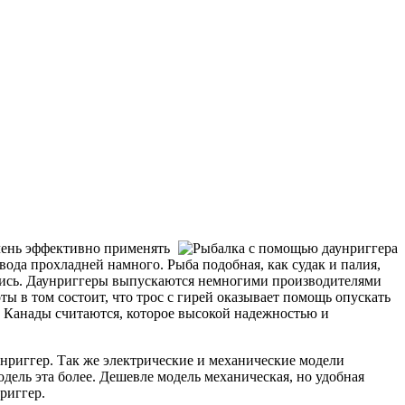
чень эффективно применять
 вода прохладней намного. Рыба подобная, как судак и палия,
ойтись. Даунриггеры выпускаются немногими производителями
ы в том состоит, что трос с гирей оказывает помощь опускать
 Канады считаются, которое высокой надежностью и
унриггер. Так же электрические и механические модели
дель эта более. Дешевле модель механическая, но удобная
риггер.