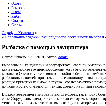
Охота
Ремесло
Рыбы
Рыбы
Снасти
Статьи
Ледобур «Хейнола»
»
«
Поплавочные удочки: разновидности, особенности выбора и 
Рыбалка с помощью даунриггера
Опубликовано
05.06.2018
|
Автор:
admin
Рыболовы в Скандинавии и государствах Северной Америки п
как в межсезонье это приспособление, когда быстро температура
которые в Онежском озере водятся, вообще обитает на глубина
рыболовных снастей, при этом они все индивидуальны, но прин
рыбную приманку как можно глубже, что невозможно с помощь
долговечностью отличаются, так как сделано из сплава высоко
В целом величиной гири различаются модели, так в лодку бол
есть.Оборудованы электрические модели мотором, которого гир
менее. Таким образом что, если вы рыбалку с комфортом любите