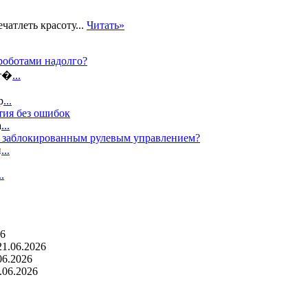
чатлеть красоту...
Читать»
роботами надолго?
ат�
...
р
...
тия без ошибок
а
...
с заблокированным рулевым управлением?
п
...
..
26
21.06.2026
06.2026
.06.2026