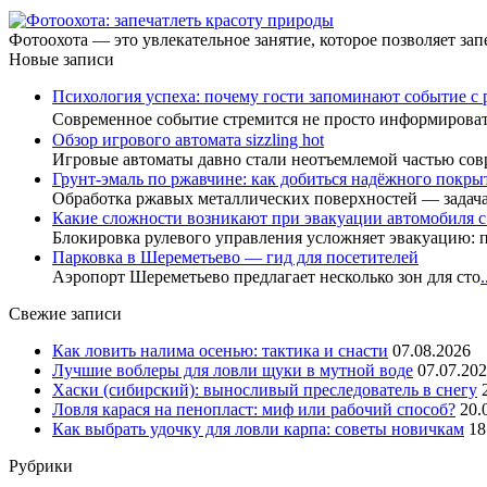
Фотоохота — это увлекательное занятие, которое позволяет запе
Новые записи
Психология успеха: почему гости запоминают событие с 
Современное событие стремится не просто информиров
Обзор игрового автомата sizzling hot
Игровые автоматы давно стали неотъемлемой частью сов
Грунт-эмаль по ржавчине: как добиться надёжного покры
Обработка ржавых металлических поверхностей — задач
Какие сложности возникают при эвакуации автомобиля 
Блокировка рулевого управления усложняет эвакуацию: 
Парковка в Шереметьево — гид для посетителей
Аэропорт Шереметьево предлагает несколько зон для сто
.
Свежие записи
Как ловить налима осенью: тактика и снасти
07.08.2026
Лучшие воблеры для ловли щуки в мутной воде
07.07.20
Хаски (сибирский): выносливый преследователь в снегу
Ловля карася на пенопласт: миф или рабочий способ?
20.
Как выбрать удочку для ловли карпа: советы новичкам
18
Рубрики