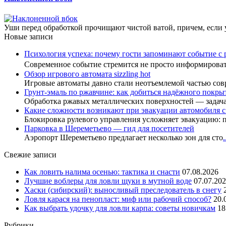
Уши перед обработкой прочищают чистой ватой, причем, если ух
Новые записи
Психология успеха: почему гости запоминают событие с 
Современное событие стремится не просто информиров
Обзор игрового автомата sizzling hot
Игровые автоматы давно стали неотъемлемой частью сов
Грунт-эмаль по ржавчине: как добиться надёжного покры
Обработка ржавых металлических поверхностей — задач
Какие сложности возникают при эвакуации автомобиля 
Блокировка рулевого управления усложняет эвакуацию: 
Парковка в Шереметьево — гид для посетителей
Аэропорт Шереметьево предлагает несколько зон для сто
.
Свежие записи
Как ловить налима осенью: тактика и снасти
07.08.2026
Лучшие воблеры для ловли щуки в мутной воде
07.07.20
Хаски (сибирский): выносливый преследователь в снегу
Ловля карася на пенопласт: миф или рабочий способ?
20.
Как выбрать удочку для ловли карпа: советы новичкам
18
Рубрики