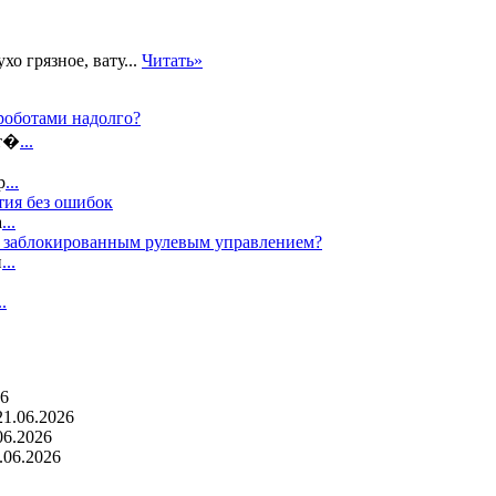
о грязное, вату...
Читать»
роботами надолго?
ат�
...
р
...
тия без ошибок
а
...
с заблокированным рулевым управлением?
п
...
..
26
21.06.2026
06.2026
.06.2026