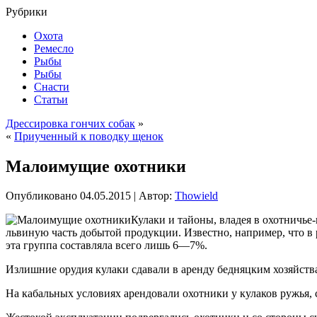
Рубрики
Охота
Ремесло
Рыбы
Рыбы
Снасти
Статьи
Дрессировка гончих собак
»
«
Приученный к поводку щенок
Малоимущие охотники
Опубликовано
04.05.2015
|
Автор:
Thowield
Кулаки и тайоны, владея в охотничье
львиную часть добытой продукции. Известно, например, что в 
эта группа составляла всего лишь 6—7%.
Излишние орудия кулаки сдавали в аренду бедняцким
хозяйств
На кабальных условиях арендовали охотники у кулаков ружья, 