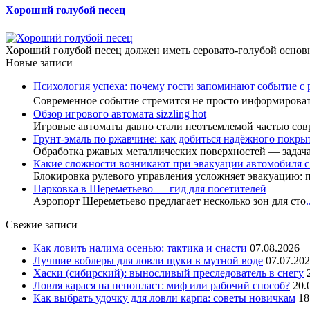
Хороший голубой песец
Хороший голубой песец должен иметь серовато-голубой основно
Новые записи
Психология успеха: почему гости запоминают событие с 
Современное событие стремится не просто информиров
Обзор игрового автомата sizzling hot
Игровые автоматы давно стали неотъемлемой частью сов
Грунт-эмаль по ржавчине: как добиться надёжного покры
Обработка ржавых металлических поверхностей — задач
Какие сложности возникают при эвакуации автомобиля 
Блокировка рулевого управления усложняет эвакуацию: 
Парковка в Шереметьево — гид для посетителей
Аэропорт Шереметьево предлагает несколько зон для сто
.
Свежие записи
Как ловить налима осенью: тактика и снасти
07.08.2026
Лучшие воблеры для ловли щуки в мутной воде
07.07.20
Хаски (сибирский): выносливый преследователь в снегу
Ловля карася на пенопласт: миф или рабочий способ?
20.
Как выбрать удочку для ловли карпа: советы новичкам
18