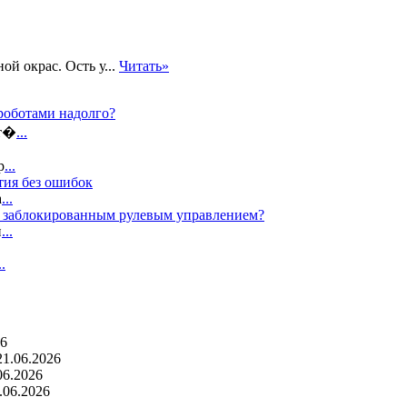
й окрас. Ость у...
Читать»
роботами надолго?
ат�
...
р
...
тия без ошибок
а
...
с заблокированным рулевым управлением?
п
...
..
26
21.06.2026
06.2026
.06.2026