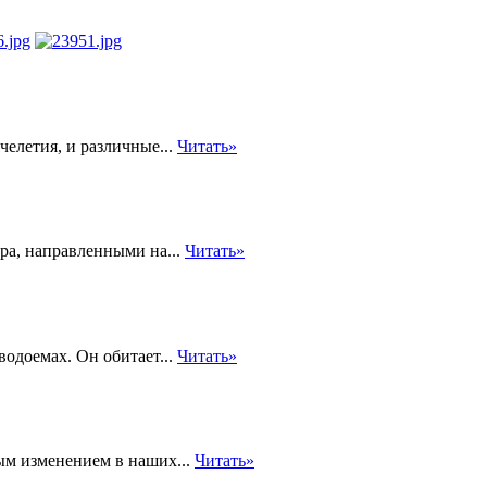
елетия, и различные...
Читать»
ра, направленными на...
Читать»
одоемах. Он обитает...
Читать»
ым изменением в наших...
Читать»