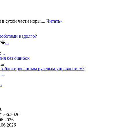
в сухой части норы,...
Читать»
роботами надолго?
ат�
...
р
...
тия без ошибок
а
...
с заблокированным рулевым управлением?
п
...
..
26
21.06.2026
06.2026
.06.2026