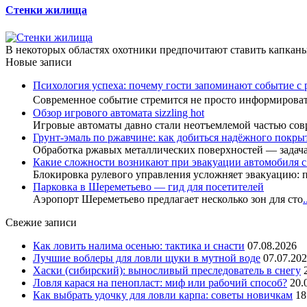
Стенки жилища
В некоторых областях охотники предпочитают ставить капканы 
Новые записи
Психология успеха: почему гости запоминают событие с 
Современное событие стремится не просто информиров
Обзор игрового автомата sizzling hot
Игровые автоматы давно стали неотъемлемой частью сов
Грунт-эмаль по ржавчине: как добиться надёжного покры
Обработка ржавых металлических поверхностей — задач
Какие сложности возникают при эвакуации автомобиля 
Блокировка рулевого управления усложняет эвакуацию: 
Парковка в Шереметьево — гид для посетителей
Аэропорт Шереметьево предлагает несколько зон для сто
.
Свежие записи
Как ловить налима осенью: тактика и снасти
07.08.2026
Лучшие воблеры для ловли щуки в мутной воде
07.07.20
Хаски (сибирский): выносливый преследователь в снегу
Ловля карася на пенопласт: миф или рабочий способ?
20.
Как выбрать удочку для ловли карпа: советы новичкам
18